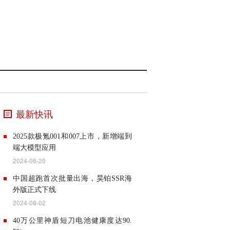
最新快讯
2025款极氪001和007上市，新增端到
端大模型应用
2024-08-20
8月13日，2025款的极氪001和极氪007
中国超跑首次批量出海，昊铂SSR海
正式上市。这两款新车官方起售价分别
外版正式下线
为25.90万元和20.99万元。2025款极氪
2024-08-02
001与极氪007，搭载了极氪智能科技最
8月1日，昊铂SSR海外版正式下线，标
新的技术成果。全栈自研的第二代金砖
40万公里神盾短刀电池健康度达90.
志着中国超跑可以实现批量出海，树立
电池，最大充电倍率高达5.5C，从10%