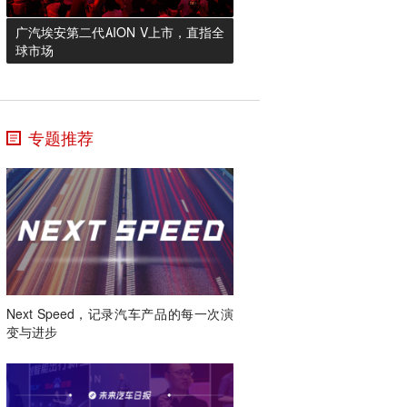
了中国工业最高技术水准的昊铂SSR，
不仅满足了用户的智驾需求，也重新定
的自动泊车服务。
带来更宽奢的空间体验。纯平后排地
来到了全球用户的面前。去年昊铂SSR
义了智驾体验的价值感。华为乾崑智驾
广汽埃安第二代AION V上市，直指全
板、超宽横向空间，让后排中座成为“C
海外首秀，在国际舞台上也得到了超跑
采用主视觉方案，与特斯拉纯视觉逻辑
球市场
位”，加上宽舒云感座椅，带来前排头等
爱好者的喜爱。在泰国车展，昊铂SSR
相同，在决策和规划时更加类人化，行
舱、后排大沙发的舒适出行体验。超大
创下中国汽车出口史上“最高单价”的记
驶轨迹更接近人类驾驶，拥有更高通行
后备箱可轻松放下全家行李，更可纯平
录。（未来汽车日报）
效率。但在华为乾崑智驾背后，有华为
放倒变身双人床，不管全家购物还是惬
大数据模型为支撑，这一点与特斯拉纯
意露营，都能轻松满足。（未来汽车日
专题推荐
视觉方案截然不同，实现了对驾驶环境
报）
的全方位感知和精准决策。同时，大数
据模型还具备强大的学习和迭代能力，
能够不断优化算法模型，提升驾驶辅助
的精度和安全性。特斯拉在复杂场景下
的理解能力和决策精度上，往往难以与
华为乾崑智驾相媲美，这也是深蓝S07比
肩特斯拉的底气。（未来汽车日报）
Next Speed，记录汽车产品的每一次演
变与进步