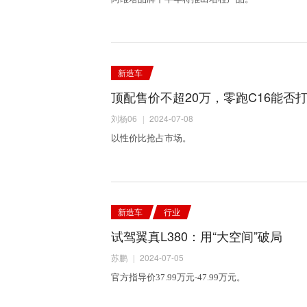
新造车
顶配售价不超20万，零跑C16能否
刘杨06
2024-07-08
|
以性价比抢占市场。
新造车
行业
试驾翼真L380：用“大空间”破局
苏鹏
2024-07-05
|
官方指导价37.99万元-47.99万元。