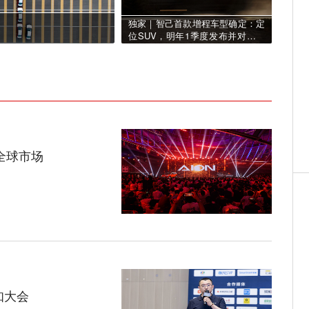
独家｜智己首款增程车型确定：定
被唱衰的合资车企，还有黄金时代？
位SUV，明年1季度发布并对标理
想
全球市场
知大会