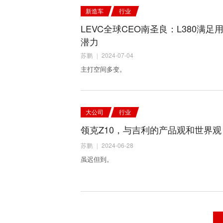
新造车
行业
LEVC全球CEO南圣良：L380满
潜力
苏鹏
2024-07-04
|
主打空间多变。
大公司
行业
领克Z10，与吉利的产品观和世界观
苏鹏
2024-06-28
|
虽迟但到。