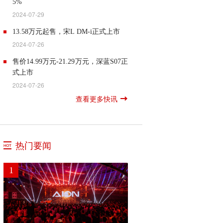
5%
全球造车科技新高度。超跑，被誉为“汽
充至80%仅需10分半钟，超越了传统三
2024-07-29
车工业皇冠上的明珠”，昊铂SSR的量
元锂电池。同时，极氪OS智能座舱系统
7月29日，吉利对一块历经921次充放电
产，不仅实现了打破西方对超跑的技术
也迎来了全面升级，正式更名为极氪AI
13.58万元起售，宋L DM-i正式上市
（约40万公里行驶里程）的神盾短刀电
垄断，同时实现了对外输出超跑的产
OS，Eva进化为AI Eva。在智能驾驶领
2024-07-26
池包进行了容量检测，结果显示健康度
品、技术、文化和高端品牌的出海，实
域，极氪全栈自研的浩瀚智驾系统迈入
7月25日，比亚迪王朝全新中级SUV宋L
仍然高达90.5%。而同级产品搭载的电池
现了中国汽车工业新的飞跃。昊铂SSR
售价14.99万元-21.29万元，深蓝S07正
2.0时代，启动了端到端大模型的应用，
DM-i在开封上市，新车基于新技术、新
包，在完成500次充放电之后，健康度就
去年10月正式上市以来，以超跑为载
式上市
优先实现了泊车和路口场景的端到端进
平台、新标准打造，百公里亏电油耗低
衰减到了80%，寿命远低于神盾短刀电
体，从研发、设计、试制试验、智造、
化。此外，极氪还率先推出了城市NZP
2024-07-26
至3.9L，满油满电综合续航超1500km，
池包。 同时，吉利还对一辆行驶里程超
产业链等，全方位提升中国汽车工业能
7月26日消息，7月25日，深蓝汽车全球
通勤模式，未来将逐步开通城市NZP和
以“大宋”之名开创SUV油耗3时代，颠覆
查看更多快讯
30万公里的银河E5耐久测试车进行了电
力，也为中国汽车运动文化注入新力
战略车型“深蓝S07”正式上市，共推出增
城市NZP+，最终实现从车位到车位的全
用户对中级SUV的油耗续航认知。宋L
池包拆解。拆解结果显示电池包的结构
量，促进中国体育文化发展，也推动汽
程加纯电10款配置车型，售价区间14.99
场景城市智能驾驶体验。在智能驾驶方
DM-i此次推出纯电续航里程75KM、
依然完整、防护完好。 8月3日，搭载神
车文化的普及，助力中国从汽车大国迈
万元-21.29万元，同时全系车型限时优惠
面，2025款极氪001同样带来了升级，首
112KM和160KM三个版本，共5款车型，
盾短刀电池的银河E5即将全球上市，并
向汽车强国。昊铂秉持低调务实、保持
1万元，其中215Max增程版、215Max乾
发搭载的浩瀚智驾2.0系统，基于激光雷
售价13.58万-17.58万元。极致低能耗带
实现上市即交付。（未来汽车日报）
热门要闻
热诚的作风，征服了全球最顶尖的同
崑智驾ADS SE版、215Pro增程版为深
达和双OrinX智驾芯片的智能硬件方案，
来超长续航，宋L DM-i满油满电综合续
行。汽车设计领域的璀璨明星Pontus
蓝S7经典再升级版本。深蓝S07左手深
实现了系统底层能力和用户体验的全面
航达1500km，宋L DM-i基于新一代插混
Fontaeus，因其与法拉利、布加迪和兰
1
蓝超级增程，右手华为乾崑智能，在20
升级。基于全场景的端到端泊车能力，
整车平台打造，引领中级SUV向更优越
博基尼等豪华车品牌的卓越合作而赫赫
万级中型SUV市场，携20大同级首发、
浩瀚智驾2.0的泊车时间最快可缩短至23
驾乘空间和更高级驾乘体验进化。新车
有名。如今，这位设计巨匠选择与昊铂
50大同级领先的科技配置，打造同级领
秒，且泊车手法更加类人化。同时，该
长宽高分别为：4780*1898*1670毫米，
携手，亲手打造出昊铂SSR这件璀璨的
先科技含金量。随着的深蓝S07上市，意
系统还带来了记忆泊车功能，用户只需
轴距达2782毫米，比途观L
艺术品。伴随着昊铂全球化战略，凝结
味着智能驾驶技术步入普及化新阶段，
一次记忆即可实现不限楼层、不限车位
Pro（4735*1842*1682毫米）更长更宽，