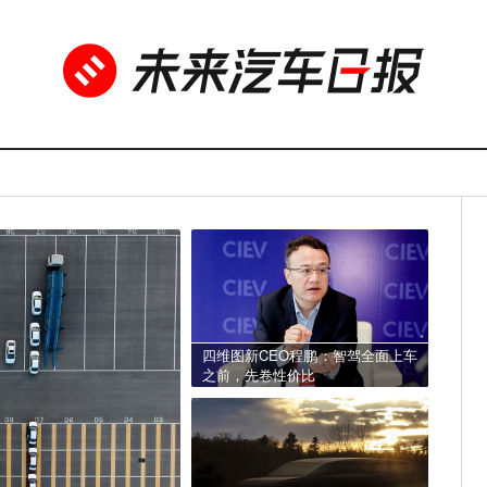
四维图新CEO程鹏：智驾全面上车
之前，先卷性价比