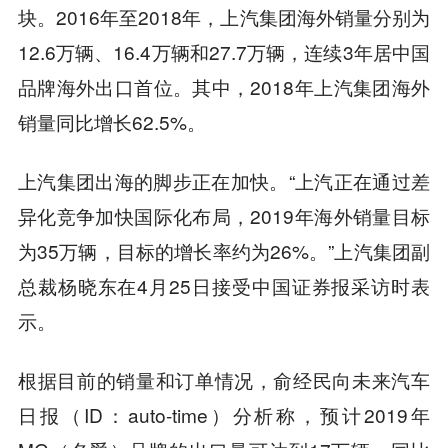
块。2016年至2018年，上汽集团海外销量分别为
12.6万辆、16.4万辆和27.7万辆，连续3年居中国
品牌海外出口首位。其中，2018年上汽集团海外
销量同比增长62.5%。
上汽集团出海的脚步正在加快。“上汽正在通过差
异化竞争加快国际化布局，2019年海外销量目标
为35万辆，目标的增长率约为26%。”上汽集团副
总裁杨晓东在4月25日接受中国证券报采访时表
示。
根据目前的销量和订单情况，俞经民向未来汽车
日报（ID：auto-time）分析称，预计2019年