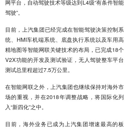
网平台，自动驾驶技术等级达到L4级“有条件智能
驾驶”。
目前，上汽集团已经完成在智能驾驶决策控制系
统、HMI车机端系统、底盘执行系统以及车用高
精地图等智能网联关键技术的布局，已完成18个
V2X功能的开发及测试验证，无人驾驶整车平台
测试总里程超过7.5万公里。
在智能网联之外，上汽集团也继续保持对海外市
场的重视，并在2018年调整战略，将国际化列
入“新四化”之中。
目前，海外业务已成为上汽集团增速最高的板