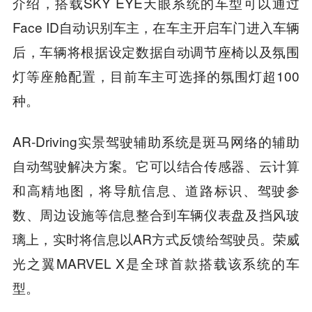
介绍，搭载SKY EYE天眼系统的车型可以通过
Face ID自动识别车主，在车主开启车门进入车辆
后，车辆将根据设定数据自动调节座椅以及氛围
灯等座舱配置，目前车主可选择的氛围灯超100
种。
AR-Driving实景驾驶辅助系统是斑马网络的辅助
自动驾驶解决方案。它可以结合传感器、云计算
和高精地图，将导航信息、道路标识、驾驶参
数、周边设施等信息整合到车辆仪表盘及挡风玻
璃上，实时将信息以AR方式反馈给驾驶员。荣威
光之翼MARVEL X是全球首款搭载该系统的车
型。