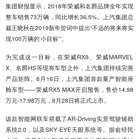
集团财报显示，2018年荣威和名爵品牌全年实现
整车销售73万辆，同比增长36.5%。上汽集团总
裁王晓秋在2019新年贺词中提出“不远的将来将实
现100万辆的‘小目标’”。
为完成这一目标，在荣威RX8、荣威MARVEL
X、名爵HS等现有车型之外，上汽集团持续完善
产品矩阵。8月16日，上汽集团首款量产智能座
舱车型——荣威RX5 MAX开启预售，售价14.98
万元-17.98万元，8月28日将正式上市。
该款智能网联车搭载了AR-Driving实景驾驶辅助
系统2.0，以及SKY EYE天眼系统等。据俞经民