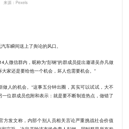
来源：Pexels
吒汽车瞬间送上了舆论的风口。
14人微信群内，昵称为“彭钢”的群成员提出邀请吴亦凡做
诉大家还是要给他一个机会，坏人也需要机会。”
新做人的机会。“这事五分钟出圈，其实可以试试，大不
另一位群成员也附和表示：就是要不断制造热点，做错了
官方发文称，内部个别人员相关言论严重挑战社会价值
则和宗旨，决定开除该市场负责人彭钢，同时群里所有发