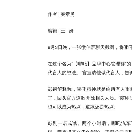
作者
| 秦章勇
编辑
| 王 妍
8月3日晚，一张微信群聊天截图，将哪
在这个名为“【哪吒】品牌中心管理群”的
代言人的想法。“官宣请他做代言人，告
彭钢解释称，哪吒精神就是给所有人重
了，回头官方道歉开除相关人员。”随即
也可以成为热点，道歉还是热点。
彭刚一语成谶。两个小时后，哪吒汽车
观，带来极其恶劣的影响，违背公司原