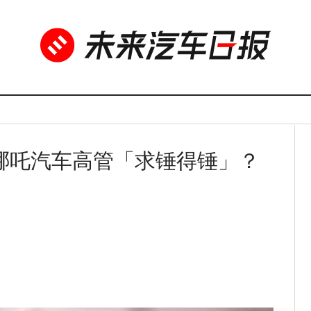
哪吒汽车高管「求锤得锤」？