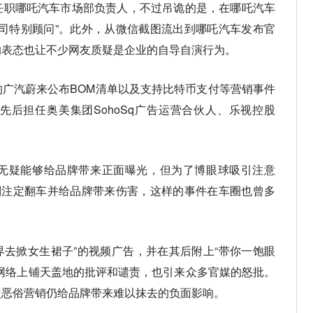
任职哪吒汽车市场部负责人，不过吊诡的是，在哪吒汽车
司特别顾问”。此外，从微信截图流出到哪吒汽车发布官
的表态也让不少网友质疑是企业的自导自演行为。
广汽蔚来公布BOM清单以及支持比特币支付等营销事件
后担任奥美集团SohoSq广告运营合伙人、乐视控股
无疑能够给品牌带来正面曝光，但为了博眼球吸引注意
则注定翻车并给品牌带来伤害，这样的事件在车圈也曾多
界去掀女生裙子”的视频广告，并在其后附上“带你一饱眼
网络上铺天盖地的批评和谴责，也引来众多官媒的怒批。
次恶俗营销仍给品牌带来难以抹去的负面影响。