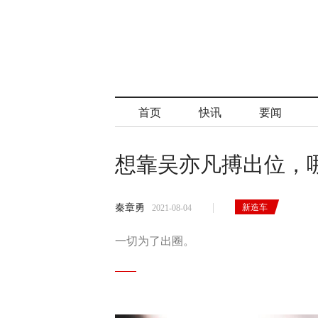
首页
快讯
要闻
想靠吴亦凡搏出位，
新造车
秦章勇
2021-08-04
一切为了出圈。