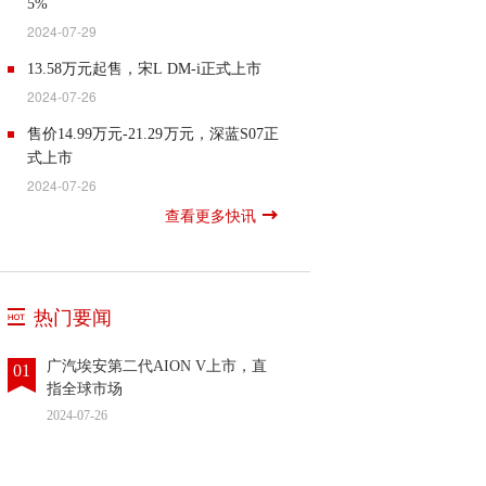
5%
全球造车科技新高度。超跑，被誉为“汽
充至80%仅需10分半钟，超越了传统三
2024-07-29
车工业皇冠上的明珠”，昊铂SSR的量
元锂电池。同时，极氪OS智能座舱系统
7月29日，吉利对一块历经921次充放电
产，不仅实现了打破西方对超跑的技术
也迎来了全面升级，正式更名为极氪AI
13.58万元起售，宋L DM-i正式上市
（约40万公里行驶里程）的神盾短刀电
垄断，同时实现了对外输出超跑的产
OS，Eva进化为AI Eva。在智能驾驶领
2024-07-26
池包进行了容量检测，结果显示健康度
品、技术、文化和高端品牌的出海，实
域，极氪全栈自研的浩瀚智驾系统迈入
7月25日，比亚迪王朝全新中级SUV宋L
仍然高达90.5%。而同级产品搭载的电池
现了中国汽车工业新的飞跃。昊铂SSR
售价14.99万元-21.29万元，深蓝S07正
2.0时代，启动了端到端大模型的应用，
DM-i在开封上市，新车基于新技术、新
包，在完成500次充放电之后，健康度就
去年10月正式上市以来，以超跑为载
式上市
优先实现了泊车和路口场景的端到端进
平台、新标准打造，百公里亏电油耗低
衰减到了80%，寿命远低于神盾短刀电
体，从研发、设计、试制试验、智造、
化。此外，极氪还率先推出了城市NZP
2024-07-26
至3.9L，满油满电综合续航超1500km，
池包。 同时，吉利还对一辆行驶里程超
产业链等，全方位提升中国汽车工业能
7月26日消息，7月25日，深蓝汽车全球
通勤模式，未来将逐步开通城市NZP和
以“大宋”之名开创SUV油耗3时代，颠覆
查看更多快讯
30万公里的银河E5耐久测试车进行了电
力，也为中国汽车运动文化注入新力
战略车型“深蓝S07”正式上市，共推出增
城市NZP+，最终实现从车位到车位的全
用户对中级SUV的油耗续航认知。宋L
池包拆解。拆解结果显示电池包的结构
量，促进中国体育文化发展，也推动汽
程加纯电10款配置车型，售价区间14.99
场景城市智能驾驶体验。在智能驾驶方
DM-i此次推出纯电续航里程75KM、
依然完整、防护完好。 8月3日，搭载神
车文化的普及，助力中国从汽车大国迈
万元-21.29万元，同时全系车型限时优惠
面，2025款极氪001同样带来了升级，首
112KM和160KM三个版本，共5款车型，
盾短刀电池的银河E5即将全球上市，并
向汽车强国。昊铂秉持低调务实、保持
1万元，其中215Max增程版、215Max乾
发搭载的浩瀚智驾2.0系统，基于激光雷
售价13.58万-17.58万元。极致低能耗带
实现上市即交付。（未来汽车日报）
热门要闻
热诚的作风，征服了全球最顶尖的同
崑智驾ADS SE版、215Pro增程版为深
达和双OrinX智驾芯片的智能硬件方案，
来超长续航，宋L DM-i满油满电综合续
行。汽车设计领域的璀璨明星Pontus
蓝S7经典再升级版本。深蓝S07左手深
实现了系统底层能力和用户体验的全面
航达1500km，宋L DM-i基于新一代插混
广汽埃安第二代AION V上市，直
Fontaeus，因其与法拉利、布加迪和兰
01
蓝超级增程，右手华为乾崑智能，在20
升级。基于全场景的端到端泊车能力，
整车平台打造，引领中级SUV向更优越
指全球市场
博基尼等豪华车品牌的卓越合作而赫赫
万级中型SUV市场，携20大同级首发、
浩瀚智驾2.0的泊车时间最快可缩短至23
驾乘空间和更高级驾乘体验进化。新车
有名。如今，这位设计巨匠选择与昊铂
2024-07-26
50大同级领先的科技配置，打造同级领
秒，且泊车手法更加类人化。同时，该
长宽高分别为：4780*1898*1670毫米，
携手，亲手打造出昊铂SSR这件璀璨的
先科技含金量。随着的深蓝S07上市，意
系统还带来了记忆泊车功能，用户只需
轴距达2782毫米，比途观L
艺术品。伴随着昊铂全球化战略，凝结
味着智能驾驶技术步入普及化新阶段，
一次记忆即可实现不限楼层、不限车位
Pro（4735*1842*1682毫米）更长更宽，