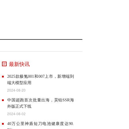
最新快讯
2025款极氪001和007上市，新增端到
端大模型应用
2024-08-20
8月13日，2025款的极氪001和极氪007
中国超跑首次批量出海，昊铂SSR海
正式上市。这两款新车官方起售价分别
外版正式下线
为25.90万元和20.99万元。2025款极氪
2024-08-02
001与极氪007，搭载了极氪智能科技最
8月1日，昊铂SSR海外版正式下线，标
新的技术成果。全栈自研的第二代金砖
40万公里神盾短刀电池健康度达90.
志着中国超跑可以实现批量出海，树立
电池，最大充电倍率高达5.5C，从10%